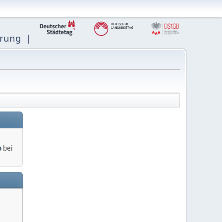
ärung |
o
bei